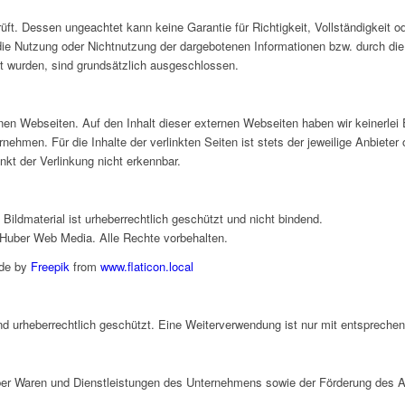
rüft. Dessen ungeachtet kann keine Garantie für Richtigkeit, Vollständigkeit
ie Nutzung oder Nichtnutzung der dargebotenen Informationen bzw. durch die
ht wurden, sind grundsätzlich ausgeschlossen.
en Webseiten. Auf den Inhalt dieser externen Webseiten haben wir keinerlei E
hmen. Für die Inhalte der verlinkten Seiten ist stets der jeweilige Anbieter o
kt der Verlinkung nicht erkennbar.
e Bildmaterial ist urheberrechtlich geschützt und nicht bindend.
Huber Web Media. Alle Rechte vorbehalten.
ade by
Freepik
from
www.flaticon.local
ind urheberrechtlich geschützt. Eine Weiterverwendung ist nur mit entsprech
über Waren und Dienstleistungen des Unternehmens sowie der Förderung des 