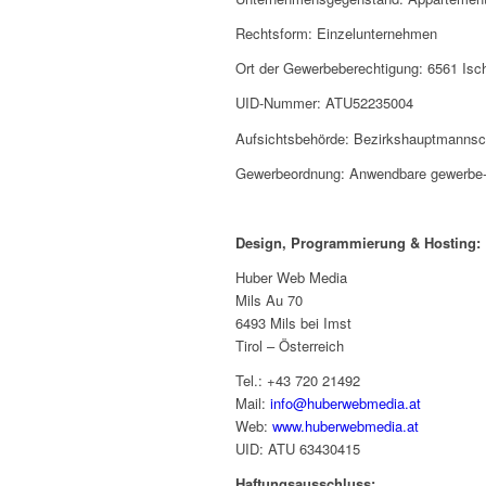
Rechtsform: Einzelunternehmen
Ort der Gewerbeberechtigung: 6561 Isc
UID-Nummer: ATU52235004
Aufsichtsbehörde: Bezirkshauptmannsc
Gewerbeordnung: Anwendbare gewerbe- od
Design, Programmierung & Hosting:
Huber Web Media
Mils Au 70
6493 Mils bei Imst
Tirol – Österreich
Tel.: +43 720 21492
Mail:
info@huberwebmedia.at
Web:
www.huberwebmedia.at
UID: ATU 63430415
Haftungsausschluss: