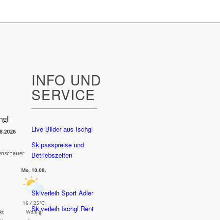
INFO UND
SERVICE
hgl
Live Bilder aus Ischgl
08.2026
Skipasspreise und
enschauer
Betriebszeiten
Mo, 10.08.
Skiverleih Sport Adler
16 / 25°C
Skiverleih Ischgl Rent
kt
Wolkig