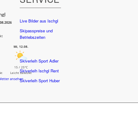
hgl
Live Bilder aus Ischgl
08.2026
Skipasspreise und
kt
Betriebszeiten
Mi, 12.08.
Skiverleih Sport Adler
15 / 25°C
Skiverleih Ischgl Rent
kt
Leicht bewölkt
Wetter ansehen
Skiverleih Sport Huber