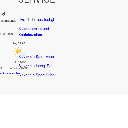
hgl
Live Bilder aus Ischgl
 06.08.2026
Skipasspreise und
enschauer
Betriebszeiten
So, 09.08.
Skiverleih Sport Adler
15 / 26°C
Skiverleih Ischgl Rent
kt
Leicht bewölkt
Wetter ansehen
Skiverleih Sport Huber